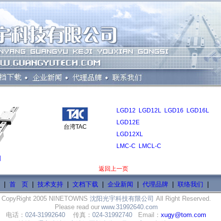
LGD12 LGD12L LGD16 LGD16L
LGD12E
台湾TAC
LGD12XL
LMC-C LMCL-C
列
返回上一页
|
首 页
|
技术支持
|
文档下载
|
企业新闻
|
代理品牌
|
联络我们
|
CopyRight 2005 NINETOWNS
沈阳光宇科技有限公司
All Right Reserved.
Please read our
www.31992640.com
电话：
024-31992640
传真：
024-31992740
Email：
xugy@tom.com