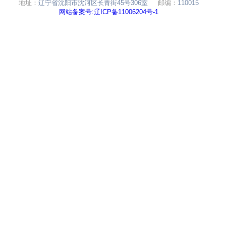
地址：
辽宁省沈阳市沈河区长青街45号306室
邮编：
110015
网站备案号:辽ICP备11006204号-1