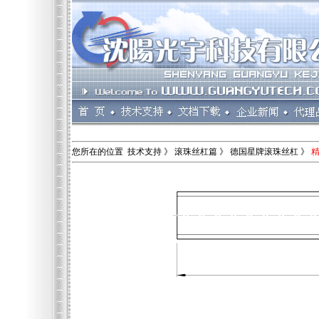
您所在的位置 技术支持 》 滚珠丝杠篇 》 德国星牌滚珠丝杠 》
精