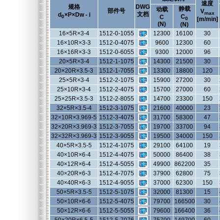
速度
规格
DWG
静载
动载
部件号
V
max
文档
d
×P×Dw - i
C
C
0
0
[m/min]
(N)
(N)
16×5R×3-4
1512-0-1055
12300
16100
30
16×10R×3-3
1512-0-4075
9600
12300
60
16×16R×3-3
1512-0-6055
9300
12000
96
20×5R×3-4
1512-1-1075
14300
21500
30
20×20R×3.5-3
1512-1-7055
13300
18800
120
25×5R×3-4
1512-2-1075
15900
27200
30
25×10R×3-4
1512-2-4075
15700
27000
60
25×25R×3.5-3
1512-2-8055
14700
23300
150
32×5R×3.5-4
1512-3-1075
21600
40000
23
32×10R×3.969-5
1512-3-4075
31700
58300
47
32×20R×3.969-3
1512-3-7055
19700
33700
94
32×32R×3.969-3
1512-3-9055
19500
34000
150
40×5R×3.5-5
1512-4-1075
29100
64100
19
40×10R×6-4
1512-4-4075
50000
86400
38
40×12R×6-4
1512-4-5055
49900
862200
35
40×20R×6-3
1512-4-7075
37900
62800
75
40×40R×6-3
1512-4-9055
37000
62300
150
50×5R×3.5-5
1512-5-1075
32000
81300
15
50×10R×6-6
1512-5-4075
79700
166500
30
50×12R×6-6
1512-5-5055
79600
166400
36