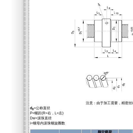
注意：由于加工需要，精密丝杠
d
=公称直径
0
P=螺距(R=右，L=左)
Dw=滚珠直径
i=螺母内滚珠螺旋圈数
额定载荷