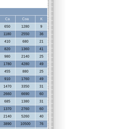
Ca
Coa
K
650
1280
9
1180
2550
36
410
680
21
820
1360
41
980
2140
25
1780
4280
49
455
880
25
910
1760
49
1470
3350
31
2660
6690
60
685
1380
31
1370
2760
60
2140
5260
40
3890
10500
76