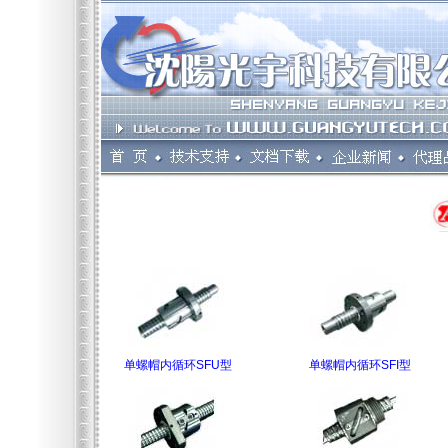
单螺帽内循环SFU型
单螺帽内循环SFI型