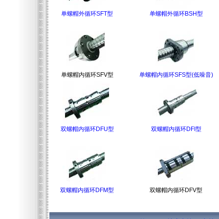
单螺帽外循环SFT型
单螺帽外循环BSH型
单螺帽内循环SFV型
单螺帽内循环SFS型(低噪音)
双螺帽内循环DFU型
双螺帽内循环DFI型
双螺帽内循环DFM型
双螺帽内循环DFV型