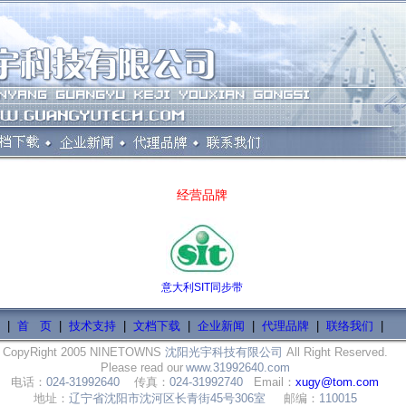
经营品牌
意大利SIT同步带
|
首 页
|
技术支持
|
文档下载
|
企业新闻
|
代理品牌
|
联络我们
|
CopyRight 2005 NINETOWNS
沈阳光宇科技有限公司
All Right Reserved.
Please read our
www.31992640.com
电话：
024-31992640
传真：
024-31992740
Email：
xugy@tom.com
地址：
辽宁省沈阳市沈河区长青街45号306室
邮编：
110015