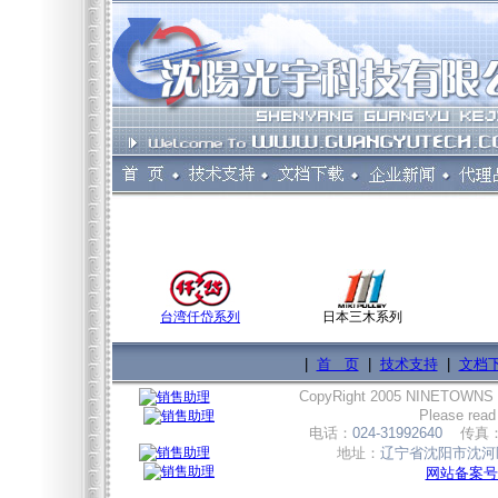
台湾仟岱系列
日本三木系列
|
首 页
|
技术支持
|
文档
CopyRight 2005 NINETOWNS
Please read
电话：
024-31992640
传真
地址：
辽宁省沈阳市沈河区
网站备案号:辽