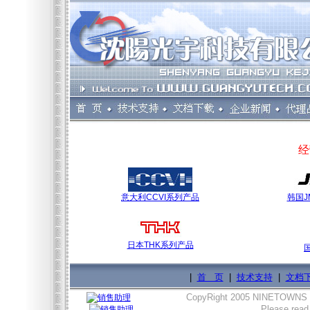
经
意大利CCVI系列产品
韩国J
日本THK系列产品
|
首 页
|
技术支持
|
文档
CopyRight 2005 NINETOWNS
Please read