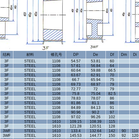
结构
材料
锥孔号
DP
De
Df
Dm
Di
3F
STEEL
1108
54.57
53.81
60
3F
STEEL
1108
57.61
56.84
64
3F
STEEL
1108
60.64
59.88
66.5
3F
STEEL
1108
63.67
62.91
70
3F
STEEL
1108
66.7
65.94
75
3F
STEEL
1108
69.73
68.97
79
3F
STEEL
1108
72.77
72
79
3F
STEEL
1108
75.8
75.04
82.5
3F
STEEL
1108
78.83
78.07
86
3F
STEEL
1108
81.86
81.1
86
3F
STEEL
1108
84.89
84.13
91
3F
STEEL
1108
90.96
90.2
97
3F
STEEL
1108
97.02
96.26
102
3F
STEEL
1610
109.15
108.39
115
3F
STEEL
1610
121.28
120.51
128
3WF
STEEL
1610
133.4
132.64
142
90
110
3WF
STEEL
1610
145.53
144.77
150
92
120