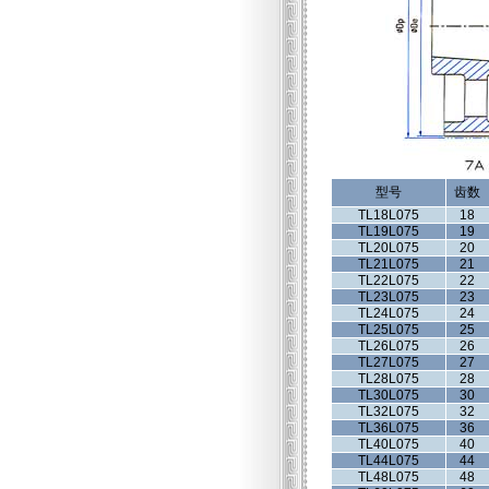
型号
齿数
TL18L075
18
TL19L075
19
TL20L075
20
TL21L075
21
TL22L075
22
TL23L075
23
TL24L075
24
TL25L075
25
TL26L075
26
TL27L075
27
TL28L075
28
TL30L075
30
TL32L075
32
TL36L075
36
TL40L075
40
TL44L075
44
TL48L075
48