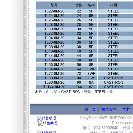
型号
齿数
结构
材料
TL22-8M-20
22
5F
STEEL
TL24-8M-20
24
5F
STEEL
TL26-8M-20
26
5F
STEEL
TL28-8M-20
28
5F
STEEL
TL30-8M-20
30
5F
STEEL
TL32-8M-20
32
5F
STEEL
TL34-8M-20
34
5F
STEEL
TL36-8M-20
36
5F
STEEL
TL38-8M-20
38
5F
STEEL
TL40-8M-20
40
5F
STEEL
TL44-8M-20
44
8F
STEEL
TL48-8M-20
48
8F
STEEL
TL56-8M-20
56
8F
STEEL
TL64-8M-20
64
8WF
STEEL
TL72-8M-20
72
8WF
STEEL
TL80-8M-20
80
8W
CAST IRON
TL90-8M-20
90
8A
CAST IRON
TL144-8M-20
144
8A
CAST IRON
材质：AL：铝；CAST IRON：铸铁；STEEL：铁
|
首 页
|
技术支持
|
文档
CopyRight 2005 NINETOWNS
Please read
电话：
024-31992640
传真