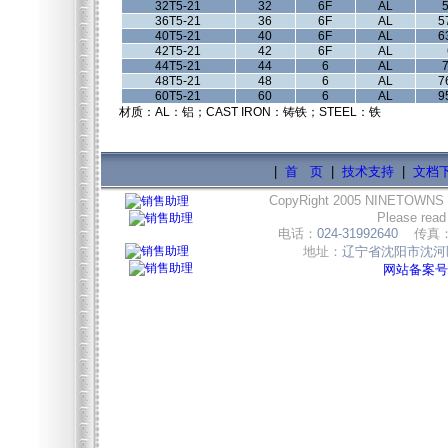
32T5-21
32
6F
AL
5
36T5-21
36
6F
AL
5
40T5-21
40
6F
AL
6
42T5-21
42
6F
AL
44T5-21
44
6
AL
7
48T5-21
48
6
AL
7
60T5-21
60
6
AL
9
材质：AL：铝；CAST IRON：铸铁；STEEL：铁
|
首 页
|
技术支持
|
文档
CopyRight 2005 NINETOWNS
Please read
电话：
024-31992640
传真
地址：
辽宁省沈阳市沈河区
网站备案号:辽