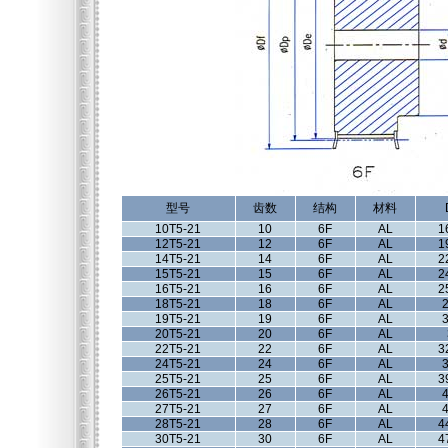
型号
齿数
结构
材料
10T5-21
10
6F
AL
1
12T5-21
12
6F
AL
1
14T5-21
14
6F
AL
2
15T5-21
15
6F
AL
2
16T5-21
16
6F
AL
2
18T5-21
18
6F
AL
2
19T5-21
19
6F
AL
3
20T5-21
20
6F
AL
22T5-21
22
6F
AL
3
24T5-21
24
6F
AL
3
25T5-21
25
6F
AL
3
26T5-21
26
6F
AL
4
27T5-21
27
6F
AL
4
28T5-21
28
6F
AL
4
30T5-21
30
6F
AL
4