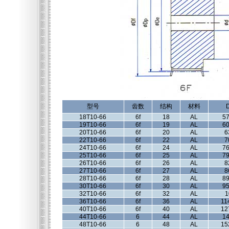
型号
齿数
结构
材料
18T10-66
6f
18
AL
57
19T10-66
6f
19
AL
60
20T10-66
6f
20
AL
6
22T10-66
6f
22
AL
7
24T10-66
6f
24
AL
76
25T10-66
6f
25
AL
79
26T10-66
6f
26
AL
8
27T10-66
6f
27
AL
8
28T10-66
6f
28
AL
89
30T10-66
6f
30
AL
95
32T10-66
6f
32
AL
1
36T10-66
6f
36
AL
11
40T10-66
6f
40
AL
12
44T10-66
6
44
AL
14
48T10-66
6
48
AL
15