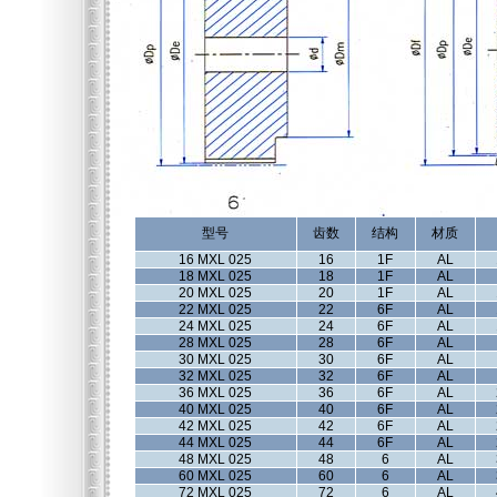
型号
齿数
结构
材质
16 MXL 025
16
1F
AL
18 MXL 025
18
1F
AL
20 MXL 025
20
1F
AL
22 MXL 025
22
6F
AL
24 MXL 025
24
6F
AL
28 MXL 025
28
6F
AL
30 MXL 025
30
6F
AL
32 MXL 025
32
6F
AL
36 MXL 025
36
6F
AL
40 MXL 025
40
6F
AL
42 MXL 025
42
6F
AL
44 MXL 025
44
6F
AL
48 MXL 025
48
6
AL
60 MXL 025
60
6
AL
72 MXL 025
72
6
AL