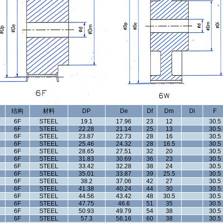
结构
材料
DP
De
Df
Dm
Di
F
6F
STEEL
19.1
17.96
23
12
30.5
6F
STEEL
22.28
21.14
25
13
30.5
6F
STEEL
23.87
22.73
28
16
30.5
6F
STEEL
25.46
24.32
28
16.5
30.5
6F
STEEL
28.65
27.51
32
20
30.5
6F
STEEL
31.83
30.69
36
23
30.5
6F
STEEL
33.42
32.28
38
24
30.5
6F
STEEL
35.01
33.87
39
25.5
30.5
6F
STEEL
38.2
37.06
42
27
30.5
6F
STEEL
41.38
40.24
44
30
30.5
6F
STEEL
44.56
43.42
48
30.5
30.5
6F
STEEL
47.75
46.6
51
35
30.5
6F
STEEL
50.93
49.79
54
38
30.5
6F
STEEL
57.3
56.16
60
38
30.5