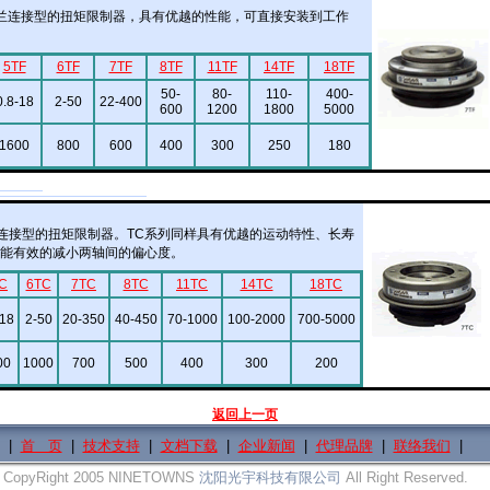
法兰连接型的扭矩限制器，具有优越的性能，可直接安装到工作
5TF
6TF
7TF
8TF
11TF
14TF
18TF
50-
80-
110-
400-
0.8-18
2-50
22-400
600
1200
1800
5000
1600
800
600
400
300
250
180
连接型的扭矩限制器。TC系列同样具有优越的运动特性、长寿
能有效的减小两轴间的偏心度。
C
6TC
7TC
8TC
11TC
14TC
18TC
-18
2-50
20-350
40-450
70-1000
100-2000
700-5000
00
1000
700
500
400
300
200
返回上一页
|
首 页
|
技术支持
|
文档下载
|
企业新闻
|
代理品牌
|
联络我们
|
CopyRight 2005 NINETOWNS
沈阳光宇科技有限公司
All Right Reserved.