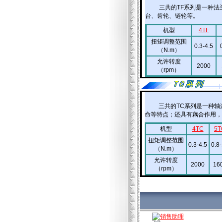
aaaa
三共的TF系列是一种
台、齿轮、链轮等。
机型
4TF
扭矩调整范围
0.3-4.5
（N.m）
允许转度
2000
（rpm）
aaaa
三共的TC系列是一种轴
命等特点；还具有藕合作用，
机型
4TC
5T
扭矩调整范围
0.3-4.5
0.8
（N.m）
允许转度
2000
16
（rpm）