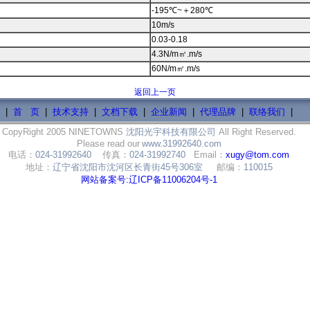
-195℃~＋280℃
10m/s
0.03-0.18
4.3N/m㎡.m/s
60N/m㎡.m/s
返回上一页
|
首 页
|
技术支持
|
文档下载
|
企业新闻
|
代理品牌
|
联络我们
|
CopyRight 2005 NINETOWNS
沈阳光宇科技有限公司
All Right Reserved.
Please read our
www.31992640.com
电话：
024-31992640
传真：
024-31992740
Email：
xugy@tom.com
地址：
辽宁省沈阳市沈河区长青街45号306室
邮编：
110015
网站备案号:辽ICP备11006204号-1