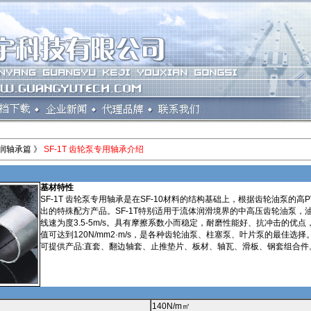
润轴承篇 》
SF-1T 齿轮泵专用轴承介绍
基材特性
SF-1T 齿轮泵专用轴承是在SF-10材料的结构基础上，根据齿轮油泵的高
出的特殊配方产品。SF-1T特别适用于流体润滑境界的中高压齿轮油泵，油泵
线速为度3.5-5m/s。具有摩擦系数小而稳定，耐磨性能好、抗冲击的优点
值可达到120N/mm2·m/s，是各种齿轮油泵、柱塞泵、叶片泵的最佳选择
可提供产品:直套、翻边轴套、止推垫片、板材、轴瓦、滑板、钢套组合件
140N/m㎡