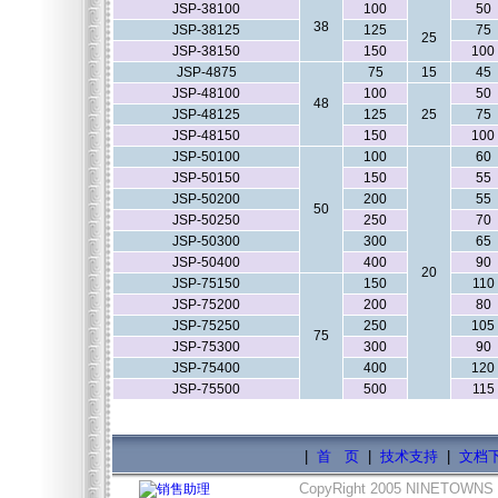
JSP-38100
100
50
38
JSP-38125
125
75
25
JSP-38150
150
100
JSP-4875
75
15
45
JSP-48100
100
50
48
JSP-48125
125
25
75
JSP-48150
150
100
JSP-50100
100
60
JSP-50150
150
55
JSP-50200
200
55
50
JSP-50250
250
70
JSP-50300
300
65
JSP-50400
400
90
20
JSP-75150
150
110
JSP-75200
200
80
JSP-75250
250
105
75
JSP-75300
300
90
JSP-75400
400
120
JSP-75500
500
115
|
首 页
|
技术支持
|
文档
CopyRight 2005 NINETOWNS