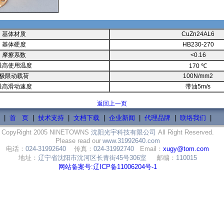
基体材质
CuZn24AL6
基体硬度
HB230-270
摩擦系数
<0.16
最高使用温度
170 ℃
极限动载荷
100N/mm2
最高滑动速度
带油5m/s
返回上一页
|
首 页
|
技术支持
|
文档下载
|
企业新闻
|
代理品牌
|
联络我们
|
CopyRight 2005 NINETOWNS
沈阳光宇科技有限公司
All Right Reserved.
Please read our
www.31992640.com
电话：
024-31992640
传真：
024-31992740
Email：
xugy@tom.com
地址：
辽宁省沈阳市沈河区长青街45号306室
邮编：
110015
网站备案号:辽ICP备11006204号-1