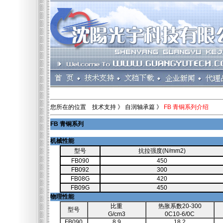
您所在的位置 技术支持 》 自润轴承篇 》
FB 青铜系列介绍
FB 青铜系列
机械性能
型号
抗拉强度(N/mm2)
FB090
450
FB092
300
FB08G
420
FB09G
450
物
理性能
比重
热胀系数20-300
型号
G/cm3
0C10-6/0C
FB090
8.9
18.2