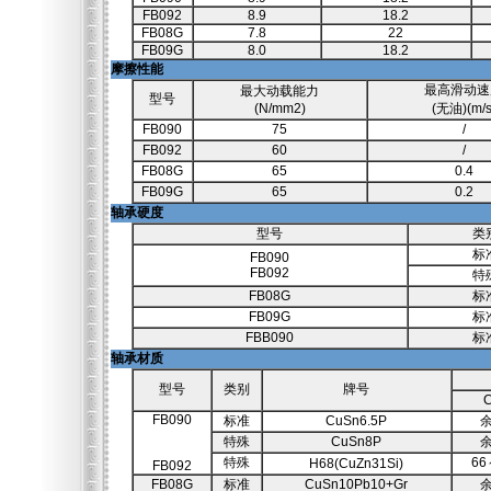
FB092
8.9
18.2
FB08G
7.8
22
FB09G
8.0
18.2
摩擦性能
最高滑动速
最大动载能力
型号
(N/mm2)
(无油)(m/s
FB090
75
/
FB092
60
/
FB08G
65
0.4
FB09G
65
0.2
轴承硬度
型号
类
标
FB090
FB092
特
FB08G
标
FB09G
标
FBB090
标
轴承材质
型号
类别
牌号
FB090
标准
CuSn6.5P
特殊
CuSn8P
特殊
66
H68(CuZn31Si)
FB092
FB08G
标准
CuSn10Pb10+Gr