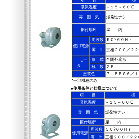
吸気温度
－１５～６０℃
雰 囲 気
爆発性ナシ
据付場所
屋 内
周波数
５０?６０Ｈｚ
使用電源
電 圧
三相２００／２２
形 式
全閉外扇形
モー
タ
極 数
２Ｐ
塗装色
７．５ＢＧ６／１
*一部機種のみ
●使用条件と仕様について
項 目
標
吸気温度
－１５～６０℃
雰 囲 気
爆発性ナシ
据付場所
屋 内
周波数
５０?６０Ｈｚ
使用電源
電 圧
三相２００／２２