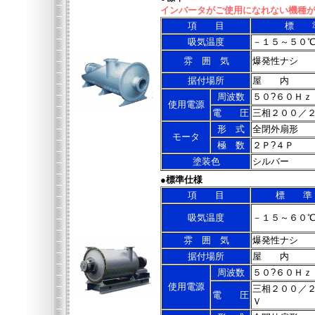
インバータがご使用になれない機種
項 目
標 
吸気温度
－１５～５０
雰 囲 気
爆発性ナシ
据付場所
屋 内
周波数
５０?６０Ｈｚ
使用電源
電 圧
三相２００／
形 式
全閉外扇形
モータ
極 数
２Ｐ?４Ｐ
塗装色
シルバー
●
標準仕様
項 目
標 準
吸気温度
－１５～６０
雰 囲 気
爆発性ナシ
据付場所
屋 内
周波数
５０?６０Ｈｚ
使用電源
三相２００／
電 圧
Ｖ