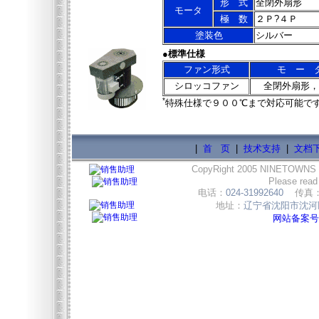
形 式
全閉外扇形
モータ
極 数
２Ｐ?４Ｐ
塗装色
シルバー
●標準仕様
ファン形式
モ ー 
シロッコファン
全閉外扇形，
*
特殊仕様で９００℃まで対応可能で
|
首 页
|
技术支持
|
文档
CopyRight 2005 NINETOWNS
Please read
电话：
024-31992640
传真
地址：
辽宁省沈阳市沈河区
网站备案号:辽