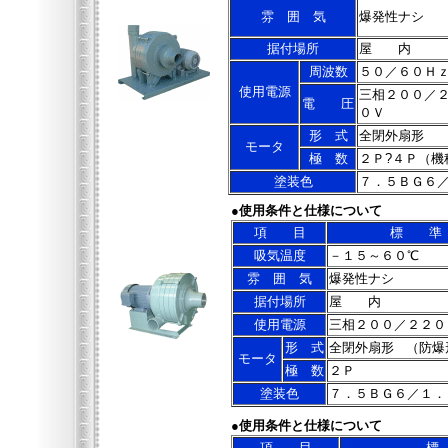
雰 囲 気
爆発性ナシ
据付場所
屋 内
周波数
５０／６０Ｈ
使用電源
三相２００／
電 圧
０Ｖ
形 式
全閉外扇形
モータ
極 数
２Ｐ?４Ｐ（機
塗装色
７．５ＢＧ６
●使用条件と仕様について
項 目
標 準
吸気温度
－１５～６０℃
雰 囲 気
爆発性ナシ
据付場所
屋 内
使用電源
三相２００／２２０
形 式
全閉外扇形
（防爆
モータ
極 数
２Ｐ
塗装色
７．５ＢＧ６／１．
●使用条件と仕様について
項 目
標