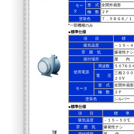
形 式
全閉外扇形
モー
タ
極 数
２Ｐ
塗装色
７．５ＢＧ６／１
*一部機種のみ
●
標準仕様
項 目
標 
吸気温度
－１５～４
雰 囲 気
爆発性ナシ
据付場所
屋 内
周波数
５０?６０
使用電源
三相２００
電 圧
２０V
形 式
全閉外扇形
モータ
極 数
２Ｐ
塗装色
シルバー
●
標準仕様
項 目
標 準
吸気温度
－１５～５０℃
雰 囲 気
爆発性ナシ
据付場所
屋 内