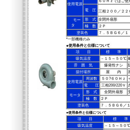
６０Ｈｚではご使
使用電源
電 圧
三相２００／２２
形 式
全閉外扇形
モー
タ
極 数
２Ｐ
塗装色
７．５ＢＧ６／１
*一部機種のみ
●使用条件と仕様について
項 目
標 準
吸気温度
－１５～５０℃
雰 囲 気
爆発性ナシ
据付場所
屋 内
周波数
５０?６０Ｈｚ
使用電源
電 圧
三相200/220Ｖ
形 式
全閉外扇形
モータ
極 数
２Ｐ
塗装色
７．５ＢＧ６／
●使用条件と仕様について
項 目
標 準
吸気温度
－１５～５０