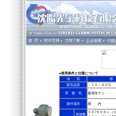
●使用条件と仕様について
項 目
標
吸気温度
－１５～６０℃
雰 囲 気
爆発性ナシ
据付場所
屋 内
５０?６０Ｈｚ（
周波数