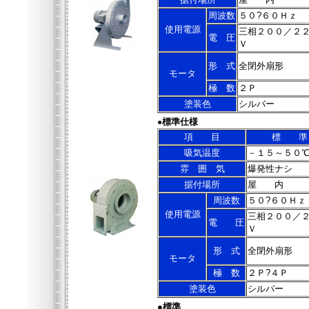
周波数
５０?６０Ｈｚ
使用電源
三相２００／２
電 圧
Ｖ
形 式
全閉外扇形
モータ
極 数
２Ｐ
塗装色
シルバー
標準仕様
●
項 目
標 準
吸気温度
－１５～５０
雰 囲 気
爆発性ナシ
据付場所
屋 内
周波数
５０?６０Ｈｚ
使用電源
三相２００／
電 圧
Ｖ
形 式
全閉外扇形
モータ
極 数
２Ｐ?４Ｐ
塗装色
シルバー
●
標準