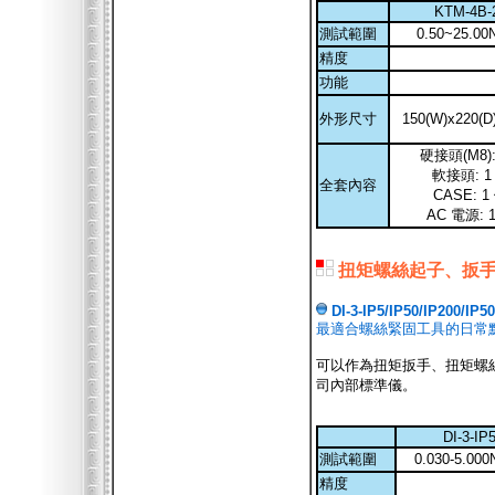
KTM-4B-
測試範圍
0.50~25.0
精度
功能
外形尺寸
150(W)x220(D
硬接頭(M8):
軟接頭: 1
全套內容
CASE: 1
AC 電源: 
扭矩螺絲起子、扳
DI-3-IP5/IP50/IP200/IP5
最適合螺絲緊固工具的日常
可以作為扭矩扳手、扭矩螺
司內部標準儀。
DI-3-IP
測試範圍
0.030-5.00
精度