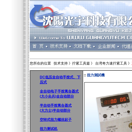
您所在的位置 技术支持 》拧紧工具篇 》 台湾奇力速拧紧工具 》
::
扭力測試機
DC低压全自动手按式、下
压式
全自动电子手按离合器式
(大小尖兵)全自动部分
半自动手按离合器式
(大力士)半自动部分
空转式扭力螺丝起子
扭力测试机