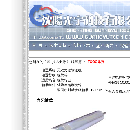
您所在的位置 技术支持 》 辊筒篇 》
TOOC系列
输送系统 无动力辊输送机
输送货物 橡胶等
直缝电焊钢管GB/
适用场合 橡胶行业
外径38,50,60
轴承组件 轴承座钢制镀锌
双面密封精密级轴承GB/T276-94
铝合金挤压圆管G
内牙轴式