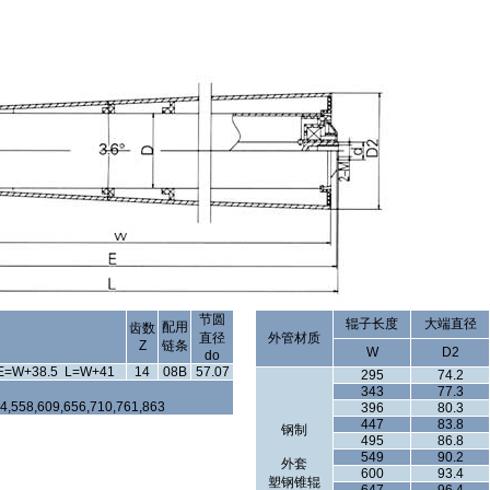
节圆
辊子长度
大端直径
配用
齿数
直径
外管材质
Z
链条
W
D2
do
E=W+38.5 L=W+41
14
08B
57.07
295
74.2
343
77.3
04,558,609,656,710,761,863
396
80.3
447
83.8
钢制
495
86.8
549
90.2
外套
600
93.4
塑钢锥辊