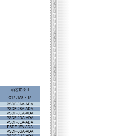
轴芯直径 d
Ø12 / M8 × 15
PSDF-JAA-ADA
PSDF-JBA-ADA
PSDF-JCA-ADA
PSDF-JDA-ADA
PSDF-JEA-ADA
PSDF-JFA-ADA
PSDF-JGA-ADA