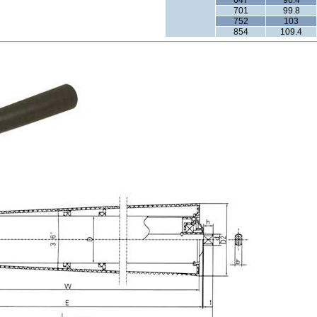
647
96.4
701
99.8
752
103
854
109.4