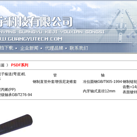
筒篇 》
PSDF系列
子输送(弯道)机
管
轴
等
钢制直管外套增强尼龙锥套
冷拉圆钢GB/T905-1994
钢制链轮(
齿数=14
烯(PP)
内牙轴式直径12mm
表面镀
B/T276-94