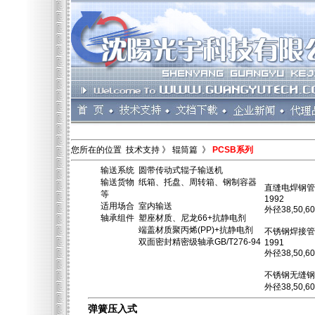
您所在的位置 技术支持 》 辊筒篇 》
PCSB系列
输送系统 圆带传动式辊子输送机
输送货物 纸箱、托盘、周转箱、钢制容器
直缝电焊钢管GB
等
1992
适用场合 室内输送
外径38,50,6
轴承组件 塑座材质、尼龙66+抗静电剂
端盖材质聚丙烯(PP)+抗静电剂
不锈钢焊接管GB
双面密封精密级轴承GB/T276-94
1991
外径38,50,6
不锈钢无缝钢管G
外径38,50,6
弹簧压入式