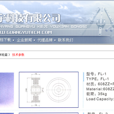
来轮篇 》
技术参数