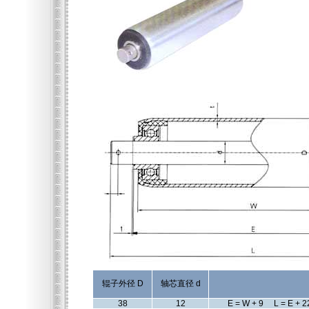
辊子外径 D
轴芯直径 d
38
12
E = W + 9 L = E + 2