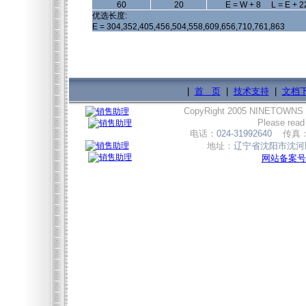
60
20
E = W + 8 L = E + 2
优选长度:
E = 304,352,405,456,504,558,609,656,710,761,863
|
首 页
|
技术支持
|
文档
CopyRight 2005 NINETOWNS
Please read
电话：
024-31992640
传真
地址：
辽宁省沈阳市沈河区
网站备案号:辽