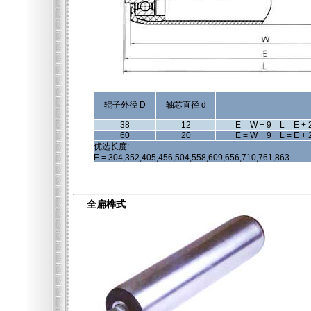
辊子外径 D
轴芯直径 d
38
12
E = W + 9 L = E + 
60
20
E = W + 9 L = E + 
优选长度:
E = 304,352,405,456,504,558,609,656,710,761,863
全扁榫式