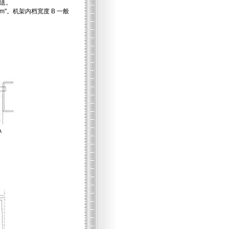
送。
m"。机架内档宽度 B 一般
A