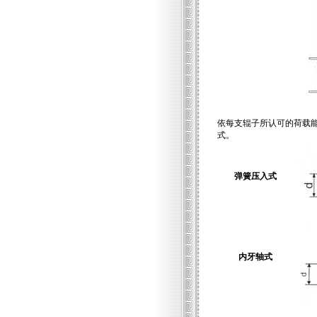
依每支辊子所认可的荷载
式。
弹簧压入式
内牙轴式