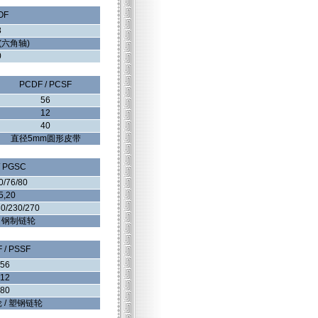
OF
8
x(六角轴)
0
PCDF / PCSF
56
12
40
直径5mm圆形皮带
/ PGSC
0/76/80
5,20
80/230/270
/ 钢制链轮
 / PSSF
56
12
80
 / 塑钢链轮