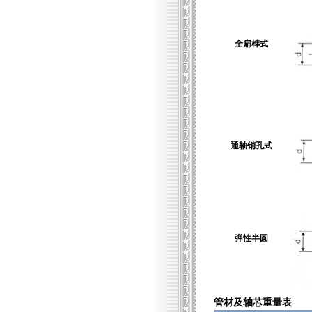
全扁榫式
通轴销孔式
弹性半圆
管材及轴芯重量表