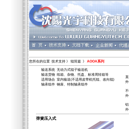
您所在的位置 技术支持 》 辊筒篇 》
AOOA系列
输送系统 无动力式辊子输送机
输送货物 纸箱、杂物、托盘、标准周转箱等
直
适用场合 室内输送(不适用皮带机托辊、改向辊)
外
轴承组件 钢座、特制轴承组件
不
外
铝
外
弹簧压入式