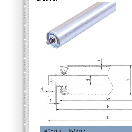
辊子外径 D
轴芯直径 d