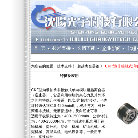
您所在的位置 技术支持 》 超越离合器篇 》
CKF型(非接触式)
特征及应用
CKF型为带轴承非接触式单向楔块超越离合器
（逆止器），它是利用楔块的离心力及其外环
之间的特殊几何关系 以实现“超越”传动。当内
环转速达到310-420r/min时，楔块与内、外环
滚道非接触、无磨损运转，反向逆止可靠 。
适用于极限转速为：400-1500r/min，公称转矩
为：400-25000N.m，常与减速机配套用于运
输机械、提升机、冶金 机械、矿山机械、水
泥机械、高温风机、电站设备等，一般用于
中、高速传动。