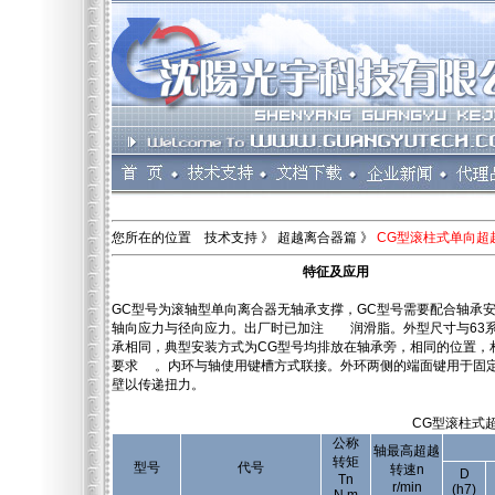
您所在的位置 技术支持 》 超越离合器篇 》
CG型滚柱式单向超
特征及应用
GC型号为滚轴型单向离合器无轴承支撑，GC型号需要配合轴承
轴向应力与径向应力。出厂时已加注 润滑脂。外型尺寸与63
承相同，典型安装方式为CG型号均排放在轴承旁，相同的位置，
要求 。内环与轴使用键槽方式联接。外环两侧的端面键用于固
壁以传递扭力。
CG型滚柱式
公称
轴最高超越
转矩
型号
代号
转速n
D
Tn
r/min
(h7)