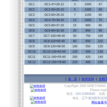
N.m
GC1
GC1-47×20-12
3
1500
47
GC2
GC2-50×25-15
5
1200
50
GC3
GC3-60×26-20
7
1100
60
GC4
GC4-75×30-25
12
1000
75
GC5
GC5-80×37-25
15
900
80
GC6
GC6-90×42-30
20
850
90
GC7
GC7-100×48-40
50
750
100
GC8
GC8-110×56-40
60
650
110
GC9
GC9-120×58-50
100
550
120
GC10
GC10-130×63-50
120
500
130
GC11
GC11-160×55-60
200
420
140
GC12
GC12-150×78-60
210
400
150
|
首 页
|
技术支持
|
文档
CopyRight 2005 NINETOWNS
Please read
电话：
024-31992640
传真
地址：
辽宁省沈阳市沈河区
网站备案号:辽