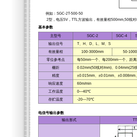
例如：SGC-2T-500-50
2型，电压5V，TTL方波输出，有效量程500mm,50线对/
基本参数
主型号
SGC-2
SGC-4
输出信号
T、H、D、L、M、S
有效量程
100-3000mm
50-100
零位参考点
每50mm一个、每200mm一个、距
栅距
0.02mm(50线对/mm)、0.04mm(25
精度
±0.015mm、±0.01mm、±0.008mm
响应速度
60m/min
工作温度
0—40℃
存贮温度
-20—70℃
电信号输出参数
输出形式
T