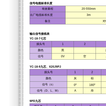
信号电缆标准长度
有效量程
20-550mm
出厂电缆标准长度
3m
备注
对
输出信号接线表
YC-18-7七芯
插头号
1
2
颜色
黑
信号
0V
空
YC-18-9九芯、X20J9PJ
插头号
1
2
颜色
灰
棕
信号（s）
0
0
0
180
信号（D、L、M）
A
/B
9PD九芯