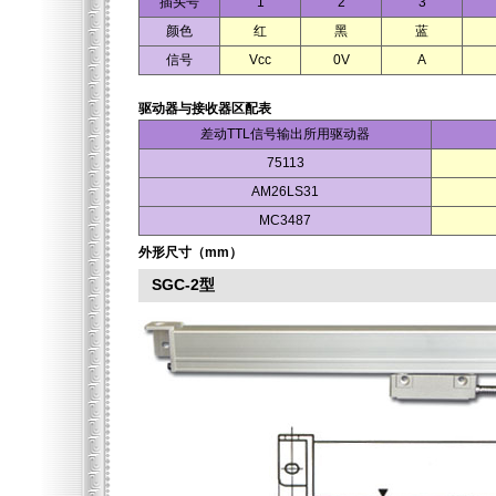
插头号
1
2
3
颜色
红
黑
蓝
信号
Vcc
0V
A
驱动器与接收器区配表
差动TTL信号输出所用驱动器
75113
AM26LS31
MC3487
外形尺寸（mm）
SGC-2型