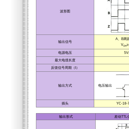
波形图
A、B两
输出信号
V
≥
OH
电源电压
5V
最大电缆长度
反馈信号周期（t）
输出方式
电压输出
插头
YC-18
输出形式
差动TT