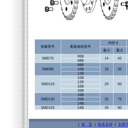
内径 d
轮毂型号
配套链轮型号
最小
最大
06B
SMD70
14
42
08B
08B
SMD90
10B
18
50
12B
10B
12B
SMD110
20
60
16B
20B
16B
SMD130
20B
25
75
24B
SMD155
24B
35
90
|
首 页
|
技术支持
|
文档