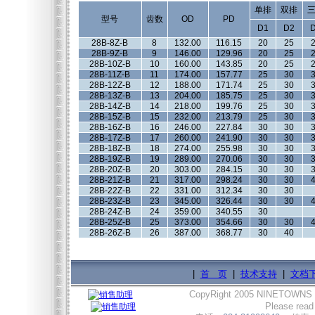
单排
双排
型号
齿数
OD
PD
D1
D2
28B-8Z-B
8
132.00
116.15
20
25
28B-9Z-B
9
146.00
129.96
20
25
28B-10Z-B
10
160.00
143.85
20
25
28B-11Z-B
11
174.00
157.77
25
30
28B-12Z-B
12
188.00
171.74
25
30
28B-13Z-B
13
204.00
185.75
25
30
28B-14Z-B
14
218.00
199.76
25
30
28B-15Z-B
15
232.00
213.79
25
30
28B-16Z-B
16
246.00
227.84
30
30
28B-17Z-B
17
260.00
241.90
30
30
28B-18Z-B
18
274.00
255.98
30
30
28B-19Z-B
19
289.00
270.06
30
30
28B-20Z-B
20
303.00
284.15
30
30
28B-21Z-B
21
317.00
298.24
30
30
28B-22Z-B
22
331.00
312.34
30
30
28B-23Z-B
23
345.00
326.44
30
30
28B-24Z-B
24
359.00
340.55
30
28B-25Z-B
25
373.00
354.66
30
30
28B-26Z-B
26
387.00
368.77
30
40
|
首 页
|
技术支持
|
文档
CopyRight 2005 NINETOWNS
Please read