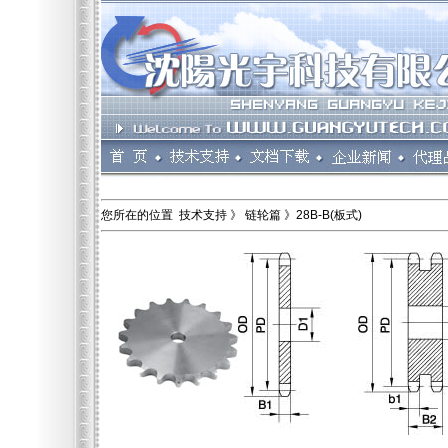
您所在的位置 技术支持 》 链轮篇 》28B-B(板式)