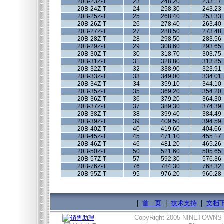
20B-23Z-T
23
248.20
233.17
20B-24Z-T
24
258.30
243.23
20B-25Z-T
25
268.40
253.33
20B-26Z-T
26
278.40
263.40
20B-27Z-T
27
288.50
273.48
20B-28Z-T
28
298.50
283.56
20B-29Z-T
29
308.60
293.65
20B-30Z-T
30
318.70
303.75
20B-31Z-T
31
328.80
313.85
20B-32Z-T
32
338.90
323.91
20B-33Z-T
33
349.00
334.01
20B-34Z-T
34
359.10
344.10
20B-35Z-T
35
369.20
354.20
20B-36Z-T
36
379.20
364.30
20B-37Z-T
37
389.30
374.39
20B-38Z-T
38
399.40
384.49
20B-39Z-T
39
409.50
394.59
20B-40Z-T
40
419.60
404.66
20B-45Z-T
45
471.10
455.17
20B-46Z-T
46
481.20
465.26
20B-50Z-T
50
521.60
505.65
20B-57Z-T
57
592.30
576.36
20B-76Z-T
76
784.30
768.32
20B-95Z-T
95
976.20
960.28
|
首 页
|
技术支持
|
文档
CopyRight 2005 NINETOWNS