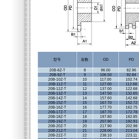
型号
齿数
OD
PD
20B-8Z-T
8
96.00
82.96
20B-9Z-T
9
106.50
92.84
20B-10Z-T
10
117.00
102.74
20B-11Z-T
11
127.00
112.68
20B-12Z-T
12
137.00
122.68
20B-13Z-T
13
147.50
132.65
20B-14Z-T
14
157.60
142.68
20B-15Z-T
15
167.70
152.72
20B-16Z-T
16
177.70
162.75
20B-17Z-T
17
187.70
172.78
20B-18Z-T
18
197.80
182.85
20B-19Z-T
19
207.90
192.91
20B-20Z-T
20
217.90
202.98
20B-21Z-T
21
228.00
213.04
20B-22Z-T
22
238.10
223.11