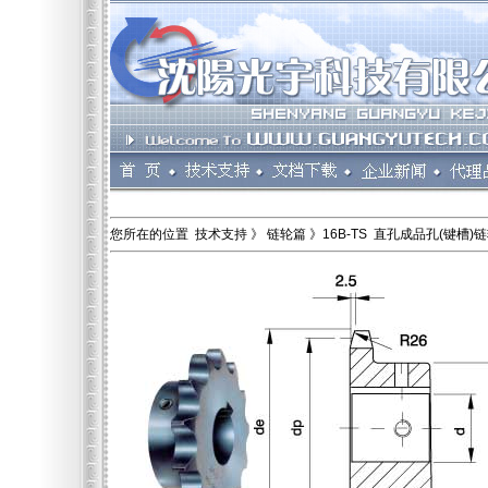
您所在的位置 技术支持 》 链轮篇 》16B-TS
直孔成品孔(键槽)