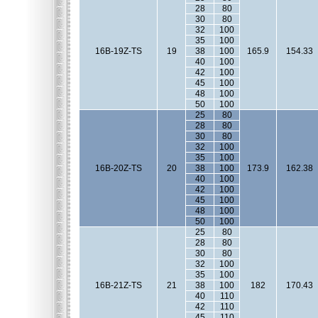
28
80
30
80
32
100
35
100
16B-19Z-TS
19
38
100
165.9
154.33
40
100
42
100
45
100
48
100
50
100
25
80
28
80
30
80
32
100
35
100
16B-20Z-TS
20
38
100
173.9
162.38
40
100
42
100
45
100
48
100
50
100
25
80
28
80
30
80
32
100
35
100
16B-21Z-TS
21
38
100
182
170.43
40
110
42
110
45
110