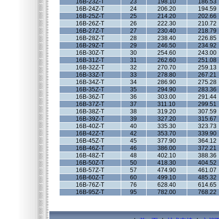
16B-23Z-T
23
198.10
186.53
16B-24Z-T
24
206.20
194.59
16B-25Z-T
25
214.20
202.66
16B-26Z-T
26
222.30
210.72
16B-27Z-T
27
230.40
218.79
16B-28Z-T
28
238.40
226.85
16B-29Z-T
29
246.50
234.92
16B-30Z-T
30
254.60
243.00
16B-31Z-T
31
262.60
251.08
16B-32Z-T
32
270.70
259.13
16B-33Z-T
33
278.80
267.21
16B-34Z-T
34
286.90
275.28
16B-35Z-T
35
294.90
283.36
16B-36Z-T
36
303.00
291.44
16B-37Z-T
37
311.10
299.51
16B-38Z-T
38
319.20
307.59
16B-39Z-T
39
327.20
315.67
16B-40Z-T
40
335.30
323.73
16B-42Z-T
42
353.70
339.90
16B-45Z-T
45
377.90
364.12
16B-46Z-T
46
386.00
372.21
16B-48Z-T
48
402.10
388.36
16B-50Z-T
50
418.30
404.52
16B-57Z-T
57
474.90
461.07
16B-60Z-T
60
499.10
485.32
16B-76Z-T
76
628.40
614.65
16B-95Z-T
95
782.00
768.22