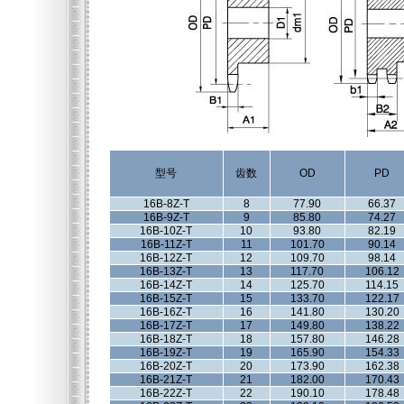
型号
齿数
OD
PD
16B-8Z-T
8
77.90
66.37
16B-9Z-T
9
85.80
74.27
16B-10Z-T
10
93.80
82.19
16B-11Z-T
11
101.70
90.14
16B-12Z-T
12
109.70
98.14
16B-13Z-T
13
117.70
106.12
16B-14Z-T
14
125.70
114.15
16B-15Z-T
15
133.70
122.17
16B-16Z-T
16
141.80
130.20
16B-17Z-T
17
149.80
138.22
16B-18Z-T
18
157.80
146.28
16B-19Z-T
19
165.90
154.33
16B-20Z-T
20
173.90
162.38
16B-21Z-T
21
182.00
170.43
16B-22Z-T
22
190.10
178.48