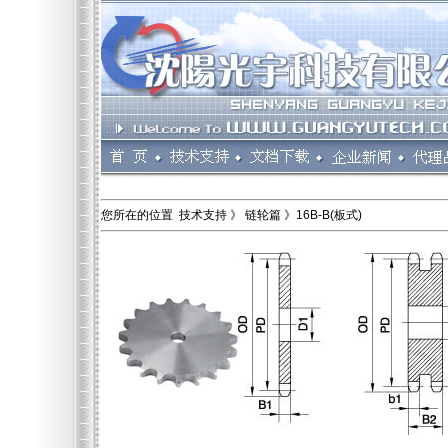
您所在的位置 技术支持 》 链轮篇 》16B-B(板式)