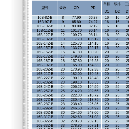
单排
双排
三
型号
齿数
OD
PD
D1
D2
D
16B-8Z-B
8
77.90
66.37
16
16
1
16B-9Z-B
9
85.80
74.27
16
16
1
16B-10Z-B
10
93.80
82.19
16
16
1
16B-11Z-B
11
101.70
90.14
16
20
2
16B-12Z-B
12
109.70
98.14
16
20
2
16B-13Z-B
13
117.70
106.12
16
20
2
16B-14Z-B
14
125.70
114.15
16
20
2
16B-15Z-B
15
133.70
122.17
16
20
2
16B-16Z-B
16
141.80
130.20
20
20
2
16B-17Z-B
17
149.80
138.22
20
20
2
16B-18Z-B
18
157.80
146.28
20
20
2
16B-19Z-B
19
165.90
154.33
20
20
2
16B-20Z-B
20
173.90
162.38
20
20
2
16B-21Z-B
21
182.00
170.43
20
25
2
16B-22Z-B
22
190.10
178.48
20
25
2
16B-23Z-B
23
198.10
186.53
20
25
2
16B-24Z-B
24
206.20
194.59
20
25
2
16B-25Z-B
25
214.20
202.66
20
25
2
16B-26Z-B
26
222.30
210.72
20
25
3
16B-27Z-B
27
230.40
218.79
20
25
3
16B-28Z-B
28
238.40
226.85
20
25
3
16B-29Z-B
29
246.50
234.92
20
25
3
16B-30Z-B
30
254.60
243.00
20
25
3
16B-31Z-B
31
262.60
251.08
25
25
3
16B-32Z-B
32
270.70
259.13
25
25
3
16B-33Z-B
33
278.80
267.21
25
25
3