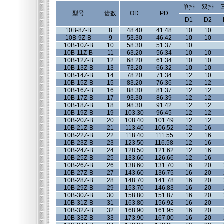
单排
双排
型号
齿数
OD
PD
D1
D2
10B-8Z-B
8
48.40
41.48
10
10
10B-9Z-B
9
53.30
46.42
10
10
10B-10Z-B
10
58.30
51.37
10
10B-11Z-B
11
63.20
56.34
10
10
10B-12Z-B
12
68.20
61.34
10
10
10B-13Z-B
13
73.20
66.32
10
10
10B-14Z-B
14
78.20
71.34
12
10
10B-15Z-B
15
83.20
76.36
12
12
10B-16Z-B
16
88.30
81.37
12
12
10B-17Z-B
17
93.30
86.39
12
12
10B-18Z-B
18
98.30
91.42
12
12
10B-19Z-B
19
103.30
96.45
12
12
10B-20Z-B
20
108.40
101.49
12
12
10B-21Z-B
21
113.40
106.52
12
16
10B-22Z-B
22
118.40
111.55
12
16
10B-23Z-B
23
123.50
116.58
12
16
10B-24Z-B
24
128.50
121.62
12
16
10B-25Z-B
25
133.60
126.66
12
16
10B-26Z-B
26
138.60
131.70
16
20
10B-27Z-B
27
143.60
136.75
16
20
10B-28Z-B
28
148.70
141.78
16
20
10B-29Z-B
29
153.70
146.83
16
20
10B-30Z-B
30
158.80
151.87
16
20
10B-31Z-B
31
163.80
156.92
16
20
10B-32Z-B
32
168.90
161.95
16
20
10B-33Z-B
33
173.90
167.00
16
20