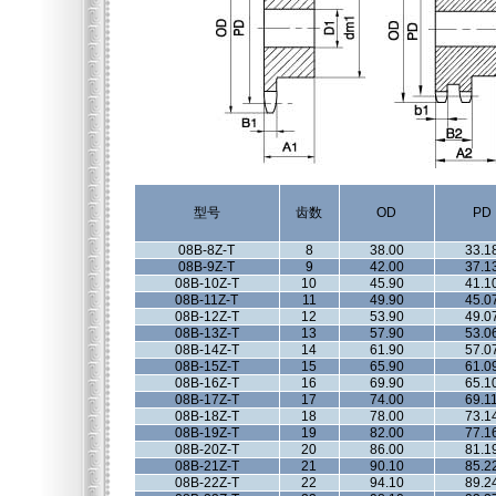
型号
齿数
OD
PD
08B-8Z-T
8
38.00
33.1
08B-9Z-T
9
42.00
37.1
08B-10Z-T
10
45.90
41.1
08B-11Z-T
11
49.90
45.0
08B-12Z-T
12
53.90
49.0
08B-13Z-T
13
57.90
53.0
08B-14Z-T
14
61.90
57.0
08B-15Z-T
15
65.90
61.0
08B-16Z-T
16
69.90
65.1
08B-17Z-T
17
74.00
69.1
08B-18Z-T
18
78.00
73.1
08B-19Z-T
19
82.00
77.1
08B-20Z-T
20
86.00
81.1
08B-21Z-T
21
90.10
85.2
08B-22Z-T
22
94.10
89.2