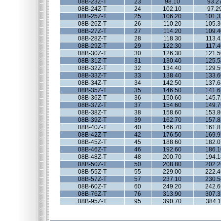
08B-23Z-T
23
98.10
93.2
08B-24Z-T
24
102.10
97.2
08B-25Z-T
25
106.20
101.3
08B-26Z-T
26
110.20
105.3
08B-27Z-T
27
114.20
109.4
08B-28Z-T
28
118.30
113.4
08B-29Z-T
29
122.30
117.4
08B-30Z-T
30
126.30
121.5
08B-31Z-T
31
130.40
125.5
08B-32Z-T
32
134.40
129.5
08B-33Z-T
33
138.40
133.6
08B-34Z-T
34
142.50
137.6
08B-35Z-T
35
146.50
141.6
08B-36Z-T
36
150.60
145.7
08B-37Z-T
37
154.60
149.7
08B-38Z-T
38
158.60
153.8
08B-39Z-T
39
162.70
157.8
08B-40Z-T
40
166.70
161.8
08B-42Z-T
42
176.50
169.9
08B-45Z-T
45
188.60
182.0
08B-46Z-T
46
192.60
186.1
08B-48Z-T
48
200.70
194.1
08B-50Z-T
50
208.80
202.2
08B-55Z-T
55
229.00
222.4
08B-57Z-T
57
237.10
230.5
08B-60Z-T
60
249.20
242.6
08B-76Z-T
76
313.90
307.3
08B-95Z-T
95
390.70
384.1