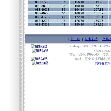
083-37Z-B
37
156.10
149.76
083-38Z-B
38
160.10
153.80
083-39Z-B
39
164.10
157.83
083-40Z-B
40
168.20
161.87
083-41Z-B
41
172.70
165.91
083-42Z-B
42
176.70
169.95
083-43Z-B
43
180.80
173.99
|
首 页
|
技术支持
|
文档
CopyRight 2005 NINETOWNS
Please read
电话：
024-31992640
传真
地址：
辽宁省沈阳市沈河区
网站备案号:辽