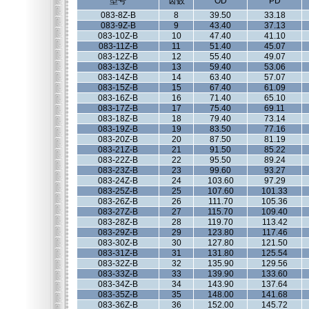
型号
齿数
OD
PD
083-8Z-B
8
39.50
33.18
083-9Z-B
9
43.40
37.13
083-10Z-B
10
47.40
41.10
083-11Z-B
11
51.40
45.07
083-12Z-B
12
55.40
49.07
083-13Z-B
13
59.40
53.06
083-14Z-B
14
63.40
57.07
083-15Z-B
15
67.40
61.09
083-16Z-B
16
71.40
65.10
083-17Z-B
17
75.40
69.11
083-18Z-B
18
79.40
73.14
083-19Z-B
19
83.50
77.16
083-20Z-B
20
87.50
81.19
083-21Z-B
21
91.50
85.22
083-22Z-B
22
95.50
89.24
083-23Z-B
23
99.60
93.27
083-24Z-B
24
103.60
97.29
083-25Z-B
25
107.60
101.33
083-26Z-B
26
111.70
105.36
083-27Z-B
27
115.70
109.40
083-28Z-B
28
119.70
113.42
083-29Z-B
29
123.80
117.46
083-30Z-B
30
127.80
121.50
083-31Z-B
31
131.80
125.54
083-32Z-B
32
135.90
129.56
083-33Z-B
33
139.90
133.60
083-34Z-B
34
143.90
137.64
083-35Z-B
35
148.00
141.68
083-36Z-B
36
152.00
145.72