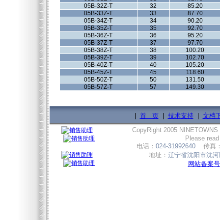
05B-32Z-T
32
85.20
05B-33Z-T
33
87.70
05B-34Z-T
34
90.20
05B-35Z-T
35
92.70
05B-36Z-T
36
95.20
05B-37Z-T
37
97.70
05B-38Z-T
38
100.20
05B-39Z-T
39
102.70
05B-40Z-T
40
105.20
05B-45Z-T
45
118.60
05B-50Z-T
50
131.50
05B-57Z-T
57
149.30
|
首 页
|
技术支持
|
文档
CopyRight 2005 NINETOWNS
Please read
电话：
024-31992640
传真
地址：
辽宁省沈阳市沈河区
网站备案号:辽