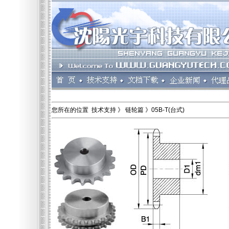
您所在的位置 技术支持 》 链轮篇 》05B-T(台式)