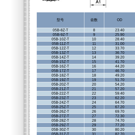
型号
齿数
OD
05B-8Z-T
8
23.40
05B-9Z-T
9
25.90
05B-10Z-T
10
28.40
05B-11Z-T
11
31.00
05B-12Z-T
12
33.70
05B-13Z-T
13
36.70
05B-14Z-T
14
39.20
05B-15Z-T
15
41.70
05B-16Z-T
16
44.20
05B-17Z-T
17
46.70
05B-18Z-T
18
49.20
05B-19Z-T
19
51.70
05B-20Z-T
20
54.20
05B-21Z-T
21
57.20
05B-22Z-T
22
59.40
05B-23Z-T
23
62.20
05B-24Z-T
24
64.70
05B-25Z-T
25
67.20
05B-26Z-T
26
69.70
05B-27Z-T
27
72.30
05B-28Z-T
28
74.70
05B-29Z-T
29
77.20
05B-30Z-T
30
80.20
05B-31Z-T
31
82.70