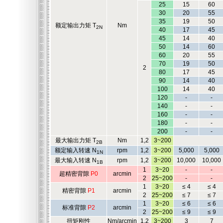
25
15
60
30
20
55
35
19
50
额定输出力矩 T
Nm
2N
40
17
45
45
14
40
50
14
60
60
20
55
70
19
50
2
80
17
45
90
14
40
100
14
40
120
-
-
140
-
-
160
-
-
180
-
-
200
-
-
最大输出力矩 T
Nm
1,2
3~200
2B
额定输入转速 N
rpm
1,2
3~200
5,000
5,000
1N
最大输入转速 N
rpm
1,2
3~200
10,000
10,000
1B
1
3~20
-
-
超精密背隙
P0
arcmin
2
25~200
-
-
1
3~20
≤ 4
≤ 4
精密背隙
P1
arcmin
2
25~200
≤ 7
≤ 7
1
3~20
≤ 6
≤ 6
标准背隙
P2
arcmin
2
25~200
≤ 9
≤ 9
扭矩刚性
Nm/arcmin
1,2
3~200
3
7