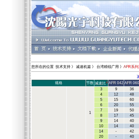
您所在的位置 技术支持 》 减速机篇 》 台湾精锐广用 》
AFR系
1
规格
节数
AFR 042
AFR 06
減速比
3
9
36
4
12
48
5
15
60
6
20
55
7
19
50
1
8
17
45
9
14
40
10
14
40
14
-
42
20
-
40